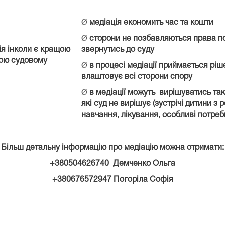
Ø
медіація економить час та кошти
Ø
сторони не позбавляються права по
ія інколи є кращою
звернутись до суду
ою судовому
Ø
в процесі медіації приймається ріш
влаштовує всі сторони спору
Ø
в медіації можуть вирішуватись так
які суд не вирішує (зустрічі дитини з 
навчання, лікування, особливі потреб
Більш детальну інформацію про медіацію можна отримати:
+380504626740 Демченко Ольга
+380676572947 Погоріла Софія