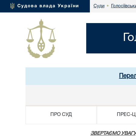
Голосіївськ
Судова влада України
Суди
•
Го
Перел
ПРО СУД
ПРЕС-Ц
ЗВЕРТ
АЄМО УВАГУ