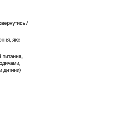
вернутись /
ення, яке
і питання,
родичами,
и дитини)