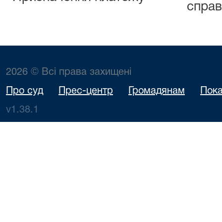
справ
2026 © Всі права захищені
Про суд
Прес-центр
Громадянам
Пока
v1.38.1