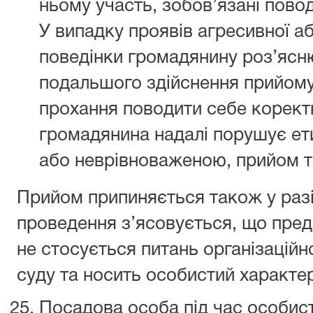
ньому участь, зобов’язані повод
У випадку проявів агресивної а
поведінки громадянину роз’ясн
подальшого здійснення прийом
прохання поводити себе корект
громадянина надалі порушує ет
або неврівноваженою, прийом т
Прийом припиняється також у разі,
проведення з’ясовується, що пре
не стосується питань організаційн
суду та носить особистий характе
Посадова особа під час особис