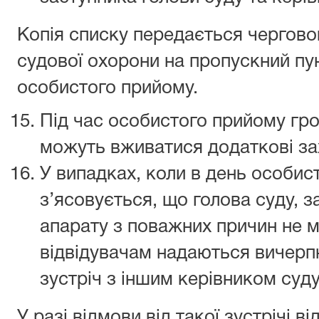
Копія списку передається чергов
судової охорони на пропускний пун
особистого прийому.
Під час особистого прийому гр
можуть вживатися додаткові за
У випадках, коли в день особи
з’ясовується, що голова суду, з
апарату з поважних причин не 
відвідувачам надаються вичерпн
зустріч з іншим керівником суду
У разі відмови від такої зустрічі в