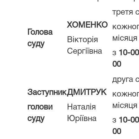
третя 
ХОМЕНКО
кожно
Голова
місяця
Вікторія
суду
Сергіївна
з
10-00
00
друга 
Заступник
ДМИТРУК
кожно
місяця
голови
Наталія
суду
Юріївна
з
10-0
00