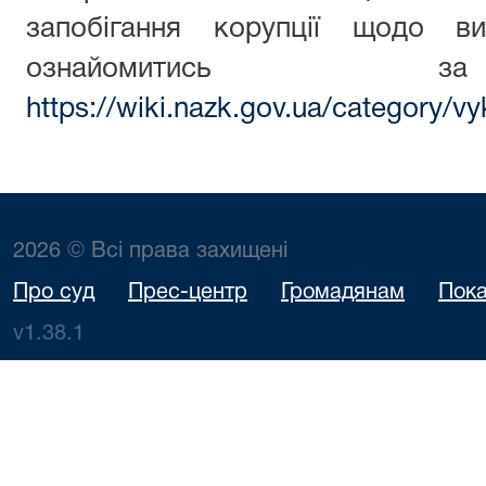
запобігання корупції щодо ви
ознайомитись з
https://wiki.nazk.gov.ua/category/vy
2026 © Всі права захищені
Про суд
Прес-центр
Громадянам
Пока
v1.38.1