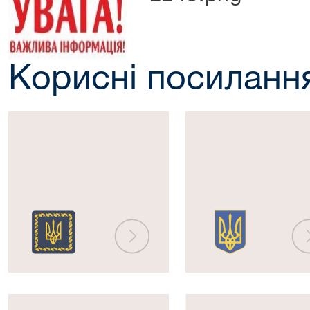
Корисні посиланн
Президент
Верховна
України
Рада
України