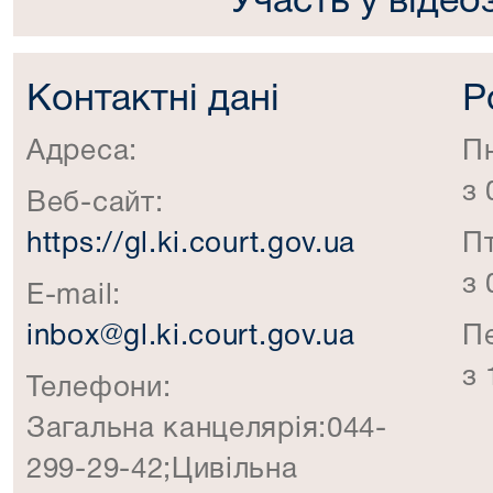
Участь у відео
Контактні дані
Р
Адреса:
П
з 
Веб-сайт:
https://gl.ki.court.gov.ua
П
з 
E-mail:
inbox@gl.ki.court.gov.ua
П
з 
Телефони:
Загальна канцелярія:044-
299-29-42;Цивільна