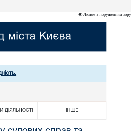
Людям з порушенням зору
д міста Києва
ність.
И ДІЯЛЬНОСТІ
ІНШЕ
у судових справ та