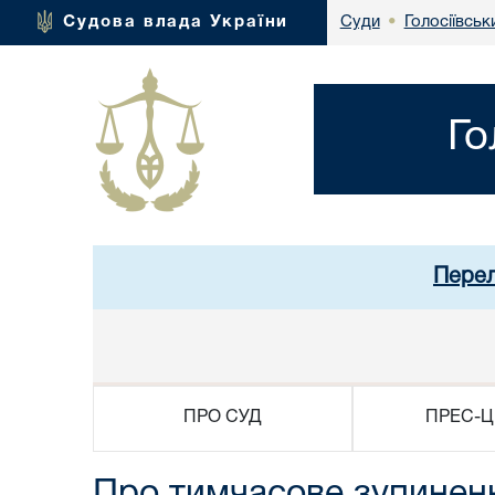
Голосіївськ
Судова влада України
Суди
•
Го
Перел
ПРО СУД
ПРЕС-Ц
Про тимчасове зупиненн