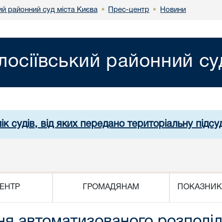
ий районний суд міста Києва
Прес-центр
Новини
•
•
лосіївський районний су
ік судів, від яких передано територіальну підсуд
ЕНТР
ГРОМАДЯНАМ
ПОКАЗНИК
я автоматизованого розподіл