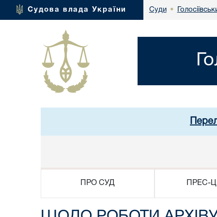
Голосіївськ
Судова влада України
Суди
•
Го
Перел
ПРО СУД
ПРЕС-Ц
ЩОДО РОБОТИ АРХІВУ