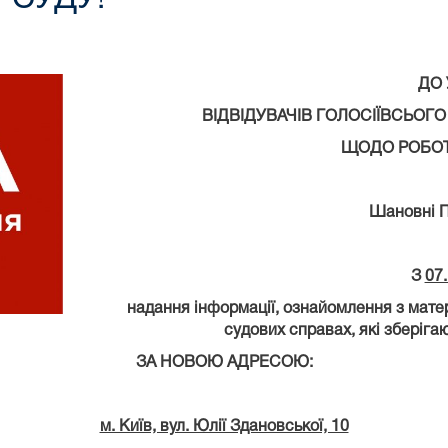
ДО 
ВІДВІДУВАЧІВ ГОЛОСІЇВСЬОГ
ЩОДО РОБОТИ
Шановні Па
З
07
надання інформації, ознайомлення з мате
судових справах, які зберігаю
ЗА НОВОЮ АДРЕСОЮ:
м. Київ, вул. Юлії Здановської, 10