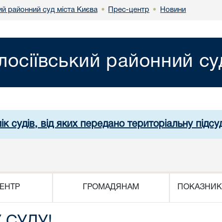
ий районний суд міста Києва
Прес-центр
Новини
•
•
лосіївський районний су
ік судів, від яких передано територіальну підсуд
ЕНТР
ГРОМАДЯНАМ
ПОКАЗНИК
 СУДУ!