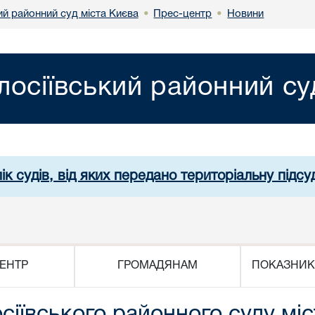
ий районний суд міста Києва
Прес-центр
Новини
•
•
лосіївський районний су
ік судів, від яких передано територіальну підсуд
ЕНТР
ГРОМАДЯНАМ
ПОКАЗНИК
сіївського районного суду мі