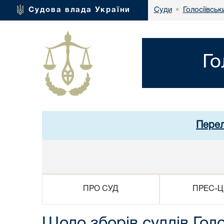
Голосіївськ
Судова влада України
Суди
•
Го
Перел
ПРО СУД
ПРЕС-Ц
Щодо зборів суддів Голо